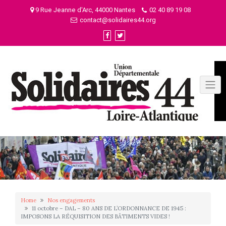
Skip
9 Rue Jeanne d'Arc, 44000 Nantes
02 40 89 19 08
to
contact@solidaires44.org
content
Home
Nos engagements
11 octobre – DAL – 80 ANS DE L’ORDONNANCE DE 1945 :
IMPOSONS LA RÉQUISITION DES BÂTIMENTS VIDES !