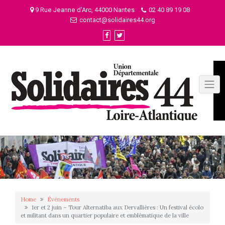
Skip
9 Rue Jeanne d'Arc, 44000 Nantes
02 40 89 19 08
to
contact@solidaires44.org
content
Home
Événements
1er et 2 juin – Tour Alternatiba aux Dervallières : Un festival écolo
et militant dans un quartier populaire et emblématique de la ville