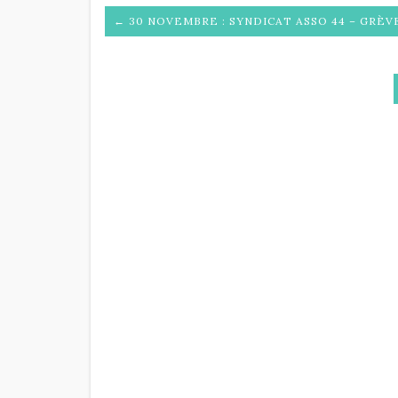
← 30 NOVEMBRE : SYNDICAT ASSO 44 – GRÈ