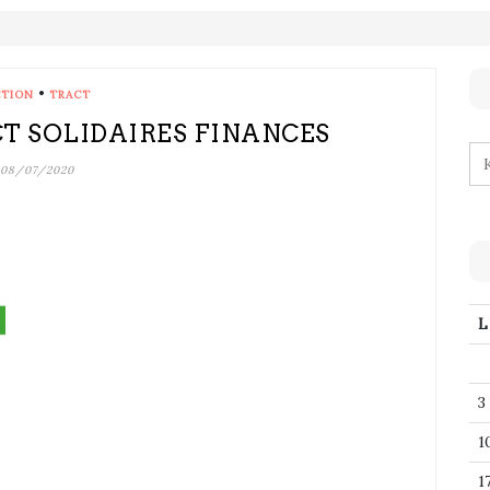
•
CTION
TRACT
CT SOLIDAIRES FINANCES
08/07/2020
L
3
1
1