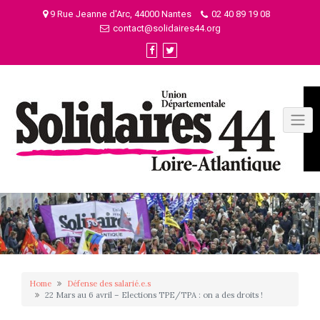
Skip
9 Rue Jeanne d'Arc, 44000 Nantes
02 40 89 19 08
to
contact@solidaires44.org
content
Home
Défense des salarié.e.s
22 Mars au 6 avril – Elections TPE/TPA : on a des droits !