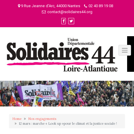
Skip
9 Rue Jeanne d'Arc, 44000 Nantes
02 40 89 19 08
to
contact@solidaires44.org
content
Home
Nos engagements
12 mars : marche « Look up »pour le climat et la justice sociale !