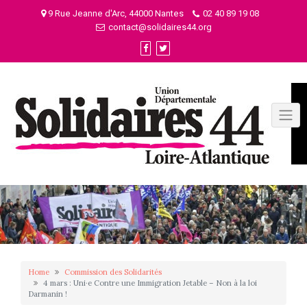
Skip
9 Rue Jeanne d'Arc, 44000 Nantes
02 40 89 19 08
to
contact@solidaires44.org
content
Home
Commission des Solidarités
4 mars : Uni·e Contre une Immigration Jetable – Non à la loi
Darmanin !