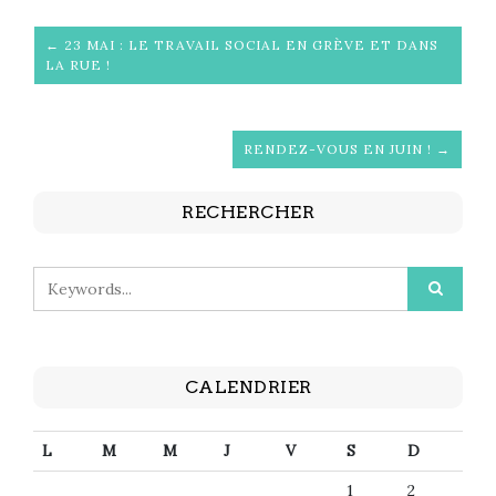
← 23 MAI : LE TRAVAIL SOCIAL EN GRÈVE ET DANS
LA RUE !
RENDEZ-VOUS EN JUIN ! →
RECHERCHER
CALENDRIER
L
M
M
J
V
S
D
1
2