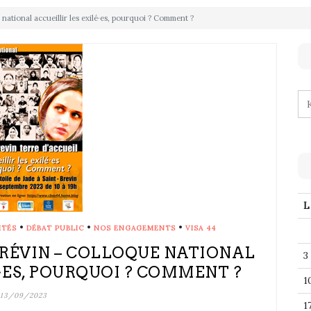
national accueillir les exilé·es, pourquoi ? Comment ?
L
•
•
•
ITÉS
DÉBAT PUBLIC
NOS ENGAGEMENTS
VISA 44
BRÉVIN – COLLOQUE NATIONAL
3
·ES, POURQUOI ? COMMENT ?
1
13/09/2023
1