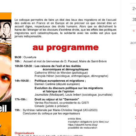
2
3
« 
ao