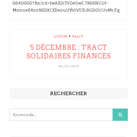
6640005?fbclid=IwAR2iTV0eGwC7X66NCUt-
Monox6ArnX6DKCfDxouUYbIV5Tc8G1lOUUvMcFg
•
ACTION
TRACT
5 DÉCEMBRE : TRACT
SOLIDAIRES FINANCES
08/07/2020
RECHERCHER