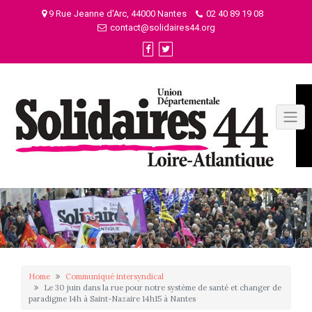
Skip
9 Rue Jeanne d'Arc, 44000 Nantes
02 40 89 19 08
to
contact@solidaires44.org
content
Home
Communiqué intersyndical
Le 30 juin dans la rue pour notre système de santé et changer de
paradigme 14h à Saint-Nazaire 14h15 à Nantes