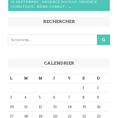
25 SEPTEMBRE : URGENCE SOCIALE, URGENCE
CLIMATIQUE, MÊME COMBAT ! →
RECHERCHER
CALENDRIER
L
M
M
J
V
S
D
1
2
3
4
5
6
7
8
9
10
11
12
13
14
15
16
17
18
19
20
21
22
23