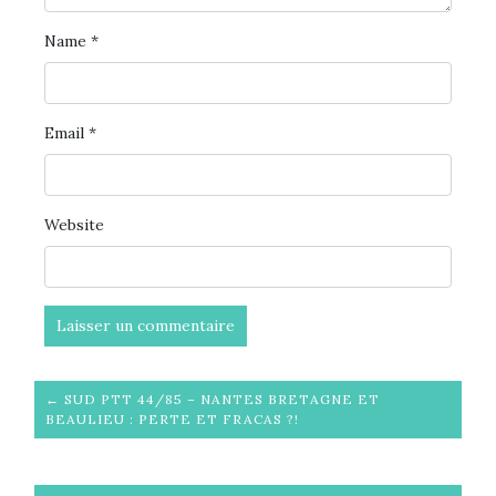
Name
*
Email
*
Website
← SUD PTT 44/85 – NANTES BRETAGNE ET
BEAULIEU : PERTE ET FRACAS ?!