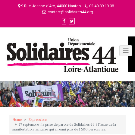
Skip
9 Rue Jeanne d'Arc, 44000 Nantes
02 40 89 19 08
to
contact@solidaires44.org
content
Home
Expressions
17 septembre : la prise de parole de Solidaires 44 à l’issue de la
manifestation nantaise qui a réuni plus de 1 500 personnes.