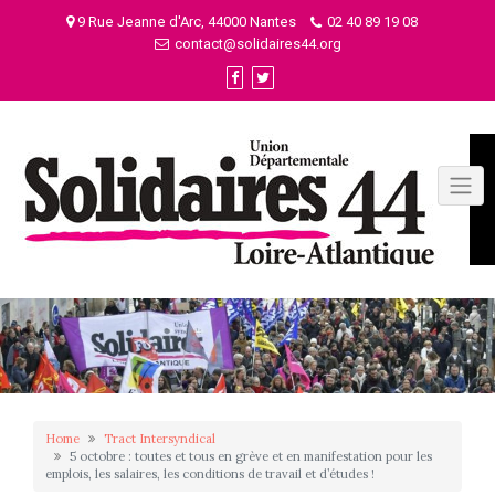
Skip
9 Rue Jeanne d'Arc, 44000 Nantes
02 40 89 19 08
to
contact@solidaires44.org
content
Home
Tract Intersyndical
5 octobre : toutes et tous en grève et en manifestation pour les
emplois, les salaires, les conditions de travail et d’études !