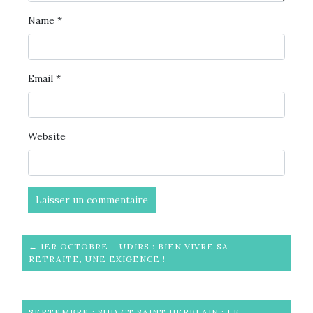
Name
*
Email
*
Website
← 1ER OCTOBRE – UDIRS : BIEN VIVRE SA
RETRAITE, UNE EXIGENCE !
SEPTEMBRE : SUD CT SAINT HERBLAIN : LE