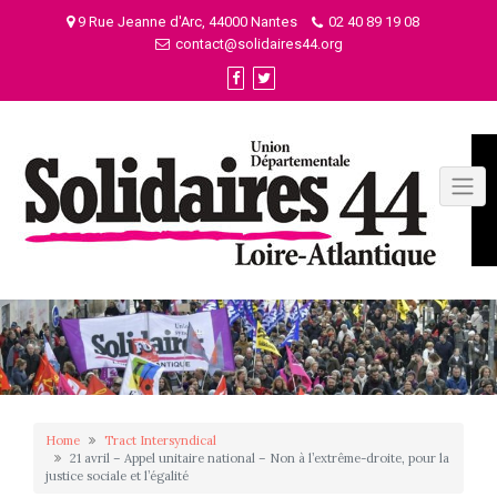
Skip
9 Rue Jeanne d'Arc, 44000 Nantes
02 40 89 19 08
to
contact@solidaires44.org
content
Home
Tract Intersyndical
21 avril – Appel unitaire national – Non à l’extrême-droite, pour la
justice sociale et l’égalité