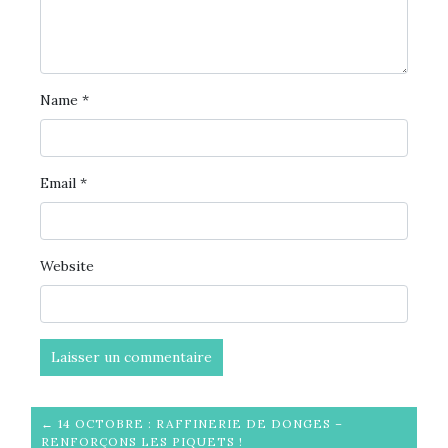
Name
*
Email
*
Website
← 14 OCTOBRE : RAFFINERIE DE DONGES –
RENFORÇONS LES PIQUETS !