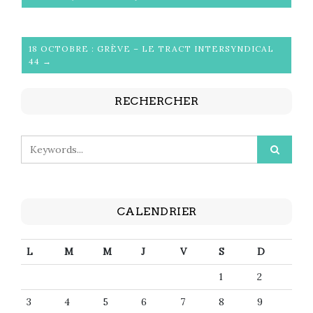
18 OCTOBRE : GRÈVE – LE TRACT INTERSYNDICAL
44 →
RECHERCHER
CALENDRIER
L
M
M
J
V
S
D
1
2
3
4
5
6
7
8
9