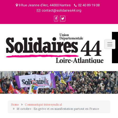
Skip
9 Rue Jeanne d'Arc, 44000 Nantes
02 40 89 19 08
to
contact@solidaires44.org
content
Home
Communiqué intersyndical
18 octobre : En grève et en manifestation partout en France