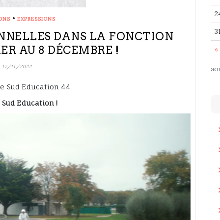
2
•
ONS
EXPRESSIONS
3
NNELLES DANS LA FONCTION
1ER AU 8 DÉCEMBRE !
« 
17/11/2022
ao
de Sud Education 44
 Sud Education !