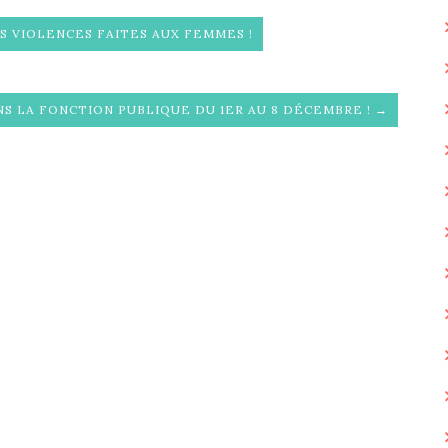
S VIOLENCES FAITES AUX FEMMES !
S LA FONCTION PUBLIQUE DU 1ER AU 8 DÉCEMBRE ! →