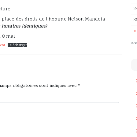
2
cture
– place des droits de l’homme Nelson Mandela
3
 horaires identiques)
« 
u 8 mai
ao
ent
Télécharger
hamps obligatoires sont indiqués avec
*