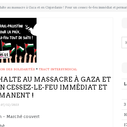
Halte au massacre à Gaza et en Cisjordanie ! Pour un cessez-le-feu immédiat et perman
•
ON DES SOLIDARITÉS
TRACT INTERSYNDICAL
 : HALTE AU MASSACRE À GAZA ET
L
UN CESSEZ-LE-FEU IMMÉDIAT ET
MANENT !
3
07/12/2023
1
h – Marché couvert
1
ché