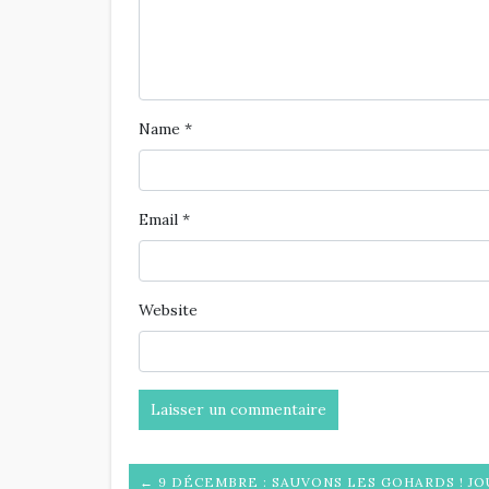
Name
*
Email
*
Website
← 9 DÉCEMBRE : SAUVONS LES GOHARDS ! J