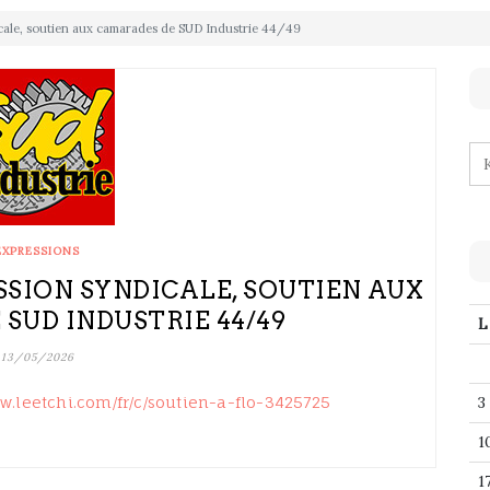
dicale, soutien aux camarades de SUD Industrie 44/49
EXPRESSIONS
ESSION SYNDICALE, SOUTIEN AUX
SUD INDUSTRIE 44/49
L
13/05/2026
ww.leetchi.com/fr/c/soutien-a-flo-3425725
3
1
1