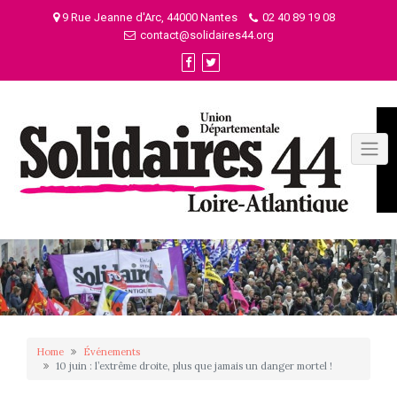
Skip
9 Rue Jeanne d'Arc, 44000 Nantes
02 40 89 19 08
to
contact@solidaires44.org
content
Home
Événements
10 juin : l’extrême droite, plus que jamais un danger mortel !