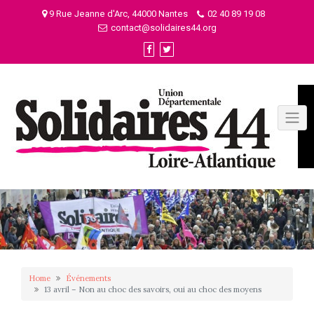
Skip
9 Rue Jeanne d'Arc, 44000 Nantes
02 40 89 19 08
to
contact@solidaires44.org
content
Home
Événements
13 avril – Non au choc des savoirs, oui au choc des moyens