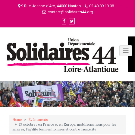
Skip
9 Rue Jeanne d'Arc, 44000 Nantes
02 40 89 19 08
to
contact@solidaires44.org
content
Home
Événements
13 octobre : en France et en Europe, mobilisons nous pour les
salaires, l’égalité femmes hommes et contre l’austérité