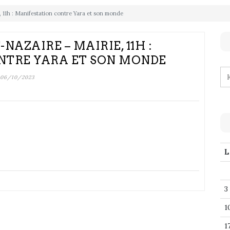
, 11h : Manifestation contre Yara et son monde
-NAZAIRE – MAIRIE, 11H :
NTRE YARA ET SON MONDE
06/10/2023
L
3
1
1