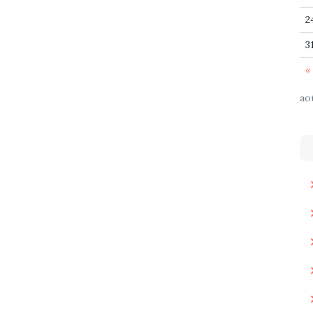
2
3
« 
ao