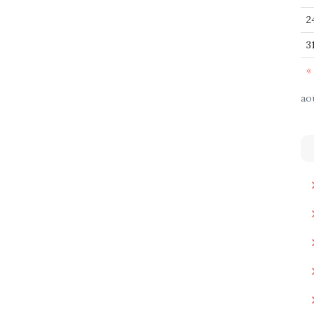
2
3
« 
ao