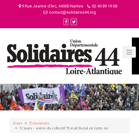
Skip
9 Rue Jeanne d'Arc, 44000 Nantes
02 40 89 19 08
to
contact@solidaires44.org
content
Home
Événements
22 mars – soirée du collectif Travail Social en Lutte 44