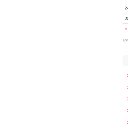
2
3
« 
ao