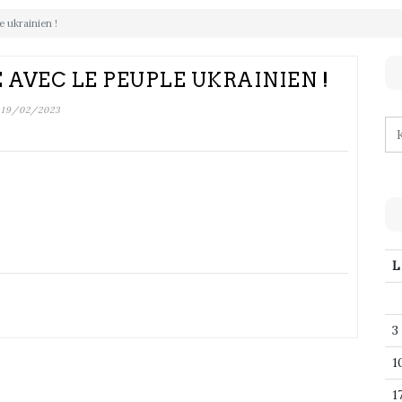
le ukrainien !
É AVEC LE PEUPLE UKRAINIEN !
19/02/2023
L
3
1
1