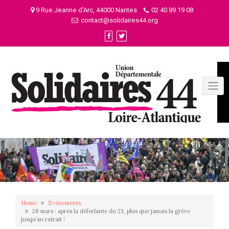
Skip
9 Rue Jeanne d'Arc, 44000 Nantes
02 40 89 19 08
to
contact@solidaires44.org
content
Home
Événements
28 mars : après la déferlante du 23, plus que jamais la grève
jusqu’au retrait !