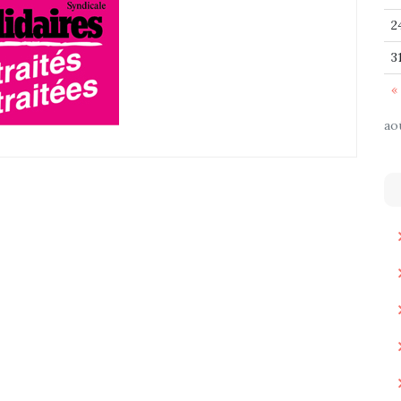
2
3
« 
ao