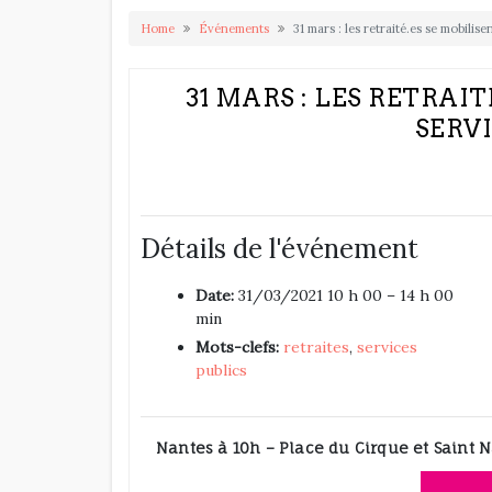
Home
Événements
31 mars : les retraité.es se mobilise
31 MARS : LES RETRAI
SERVI
Détails de l'événement
Date:
31/03/2021 10 h 00
–
14 h 00
min
Mots-clefs:
retraites
,
services
publics
Nantes à 10h – Place du Cirque et Saint 