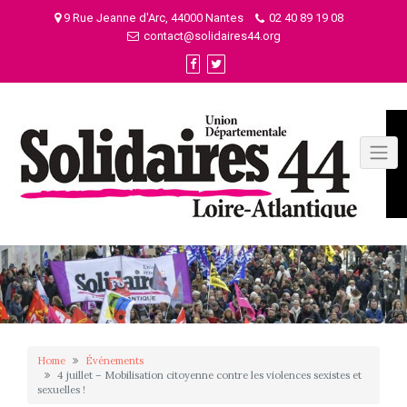
Skip
9 Rue Jeanne d'Arc, 44000 Nantes
02 40 89 19 08
to
contact@solidaires44.org
content
Home
Événements
4 juillet – Mobilisation citoyenne contre les violences sexistes et
sexuelles !