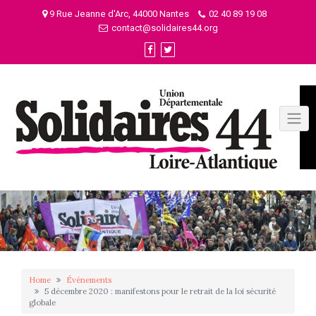
Skip
9 Rue Jeanne d'Arc, 44000 Nantes
02 40 89 19 08
to
contact@solidaires44.org
content
Home
Événements
5 décembre 2020 : manifestons pour le retrait de la loi sécurité
globale