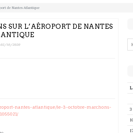
oport de Nantes Atlantique
NS SUR L’AÉROPORT DE NANTES
LANTIQUE
02/10/2020
L
roport-nantes-atlantique/le-3-octobre-marchons-
3
1055021/
1
1