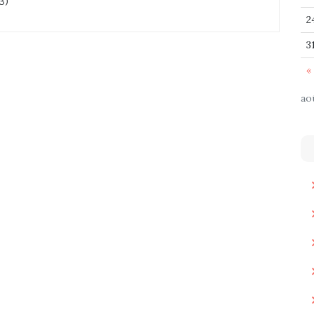
3)
2
3
« 
ao