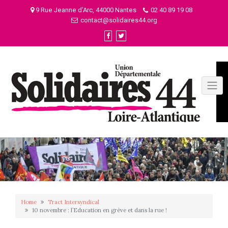
Skip
9 Rue Jeanne d'Arc, 44000 Nantes
02 40 89 19 08
to
contact@solidaires44.org
content
Home
Tract Intersyndical
10 novembre : l’Education en grève et dans la rue !