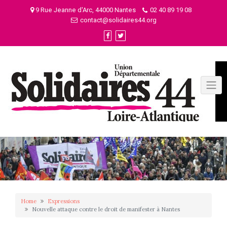
Skip
9 Rue Jeanne d'Arc, 44000 Nantes
02 40 89 19 08
to
contact@solidaires44.org
content
Home
Expressions
Nouvelle attaque contre le droit de manifester à Nantes