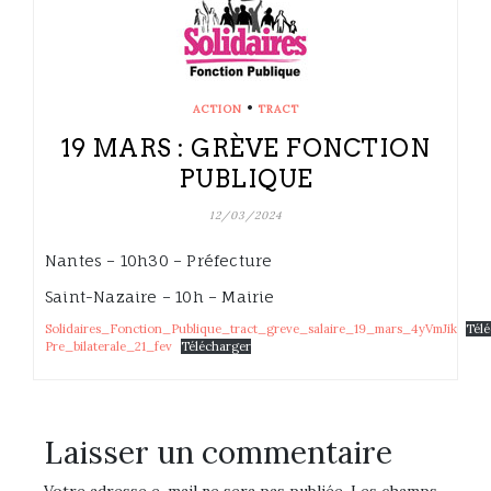
•
ACTION
TRACT
19 MARS : GRÈVE FONCTION
PUBLIQUE
12/03/2024
Nantes – 10h30 – Préfecture
Saint-Nazaire – 10h – Mairie
Solidaires_Fonction_Publique_tract_greve_salaire_19_mars_4yVmJik
Tél
Pre_bilaterale_21_fev
Télécharger
Laisser un commentaire