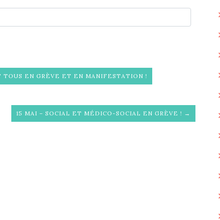
T TOUS EN GRÈVE ET EN MANIFESTATION !
15 MAI – SOCIAL ET MÉDICO-SOCIAL EN GRÈVE ! →